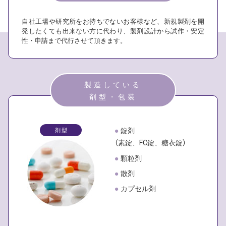
自社工場や研究所をお持ちでないお客様など、新規製剤を開
発したくても出来ない方に代わり、製剤設計から試作・安定
性・申請まで代行させて頂きます。
製造している
剤型・包装
●
錠剤
剤 型
（素錠、FC錠、糖衣錠）
●
顆粒剤
●
散剤
●
カプセル剤